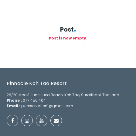
Post
Post is now empty.
Pinnacle Koh Tao Resort
26/20 Moo 3 June Juea Beach, Koh Tao, Suratthani, Thailand
Phone :
077 456 404
Email :
pktreservation1@gmail.com