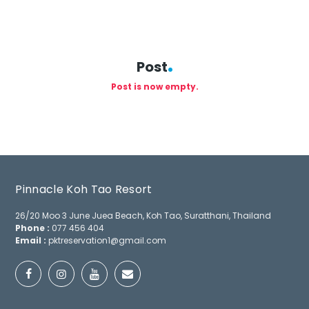
Post
Post is now empty.
Pinnacle Koh Tao Resort
26/20 Moo 3 June Juea Beach, Koh Tao, Suratthani, Thailand
Phone :
077 456 404
Email :
pktreservation1@gmail.com